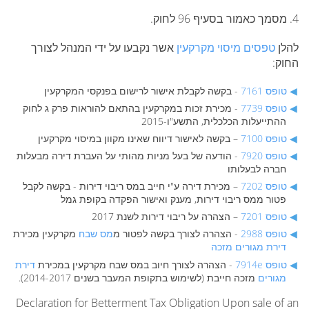
4. מסמך כאמור בסעיף 96 לחוק.
להלן
טפסים מיסוי מקרקעין
אשר נקבעו על ידי המנהל לצורך
החוק:
טופס 7161
- בקשה לקבלת אישור לרישום בפנקסי המקרקעין
טופס 7739
- מכירת זכות במקרקעין בהתאם להוראות פרק ג לחוק
ההתייעלות הכלכלית, התשע"ו-2015
טופס 7100
– בקשה לאישור דיווח שאינו מקוון במיסוי מקרקעין
טופס 7920
- הודעה של בעל מניות מהותי על העברת דירה מבעלות
חברה לבעלותו
טופס 7202
– מכירת דירה ע"י חייב במס ריבוי דירות - בקשה לקבל
פטור ממס ריבוי דירות, מענק ואישור הפקדה בקופת גמל
טופס 7201
– הצהרה על ריבוי דירות לשנת 2017
טופס 2988
- הצהרה לצורך בקשה לפטור מ
מס שבח
מקרקעין מכירת
דירת מגורים מזכה
טופס 7914e
- הצהרה לצורך חיוב במס שבח מקרקעין במכירת
דירת
מגורים
מזכה חייבת (לשימוש בתקופת המעבר בשנים 2014-2017).
Declaration for Betterment Tax Obligation Upon sale of an