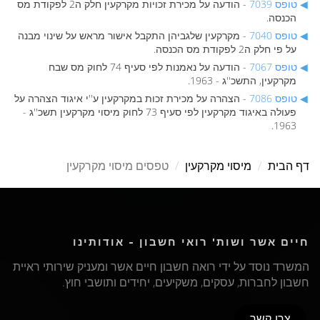
טופס 7039
- הודעה על מכירת זכויות מקרקעין חלק ה2 לפקודת מס
הכנסה.
טופס 7040
- מקרקעין שלגביהן התקבל אישור מראש על שינוי מבנה
על פי חלק ה2 לפקודת מס הכנסה.
טופס 7067
- הודעה על נאמנות לפי סעיף 74 לחוק מס שבח
מקרקעין, התשכ''ג - 1963.
טופס 7086
- הצהרה על מכירת זכות במקרקעין ע''י איגוד הצהרה על
פעולה באיגוד מקרקעין לפי סעיף 73 לחוק מיסוי מקרקעין תשכ''ג -
1963.
דף הבית
מיסוי מקרקעין
טפסים מיסוי מקרקעין
חיים אשר ושות' רואי חשבון - אודותינו
המשרד נוסד על ידי רואה חשבון חיים אשר ומעניק שירותי ראיית
חשבון לחברות, עסקים, משקיעים, יחידים ותושבי חוץ.
צרו קשר