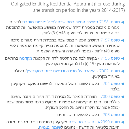
Obligated Entitling Residential Apartmnt (For use during
the transition period in the years 2014-2017).
טופס 7158
תחשיב החיוב במס שבח לפי לינאריות מוטבת
לדירות
מגורים מזכות במכירת דירה שמחירה מושפע מהאפשרויות לתוספת
בנייה קיימת או צפויה לפי סעיף 48א(ב3) לחוק.
טופס 7157
תחשיב הפטור במס שבח במכירת דירת מגורים מזכה
שמחירה מושפע מהאפשרויות לתוספת בנייה קיימת או צפויה לפי
סעיף 49ז לחוק - נספח להצהרה והשומה העצמית.
טופס 7156
- בקשה לבחינת החלטה לדחיית הקטנת
מקדמה
בהתאם
להוראות סעיף 15 (ו) (1) לחוק מסוי מקרקעין.
טופס 7002
-
הצהרה על מכירה ורכישת זכות במקרקעין
/ פעולה
באיגוד מקרקעין.
טופס 704
- בקשה לשובר תשלום/אישור לרישום בפנקסי מקרקעין
בלבד.
טופס 7000
- הצהרת המוכר על מכירת דירת מגורים מזכה שאינה
כוללת זכויות בנייה קיימות או צפויות ומבוקש בגינה פטור ממס שבח
(כולל פטור עד תקרה וחיוב על החלק העודף).
טופס 703
- בקשה לפעולות ושירותים.
טופס 2990א
-
חישוב מס שבח
מקרקעין במכירת דירת מגורים מזכה
חייבת בליניאריות חדשה - נתונים ל
שומה עצמית
.