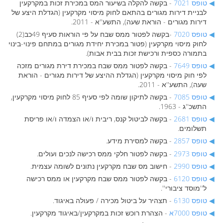
טופס 7021
- בקשה להקלה בשיעור המס במכירת זכות במקרקעין
לבניית דירות מגורים בהתאם לחוק מיסוי מקרקעין (הגדלת היצע של
דירות מגורים - הוראת שעה), התשע''א - 2011.
טופס 7020
-בקשה לפטור ממס שבח על פי הוראות סעיף 49כב(2)
לחוק מיסוי מקרקעין (פטור במכירת יחידת מגורים במתחם פינוי-בינוי
בתמורה כספית ורכישת זכות בבית אבות).
טופס 7649
- בקשה לפטור ממס שבח במכירת דירת מגורים מזכה
לפי חוק מיסוי מקרקעין (הגדלת ההיצע של דירות מגורים - הוראת
שעה), התשע''א - 2011.
טופס 7085
- בקשה לתיקון שומה לפי סעיף 85 לחוק מיסוי מקרקעין,
התשכ''ג - 1963.
טופס 2681
- בקשה לביטול קנס, ריבית ו/או הצמדה ו/או פריסת
תשלומים.
טופס 2857
- בקשה למסירת מידע.
טופס 2973
- בקשה לפטור חלקי ממס רכישה לנכים ועולים.
טופס 2990
- חישוב מס שבח מקרקעין נתונים לשומה עצמית.
טופס 6120
- בקשה לפטור ממס שבח מקרקעין או ממס רכישה
ל''מוסד ציבורי''.
טופס 6130
- תצהיר על ביטול מכירה / פעולה באיגוד.
טופס 7000א
- הצהרת רוכש זכות במקרקעין/באיגוד מקרקעין.