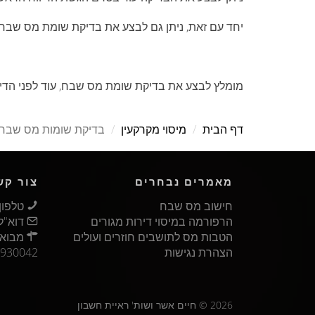
יחד עם זאת, ניתן גם לבצע את בדיקת שומת מס שבח,
מומלץ לבצע את בדיקת שומת מס שבח, עוד לפני הדיו
דף הבית
מיסוי מקרקעין
בדיקת שומות מס שבח
מאמרים נבחרים
צור קש
חישוב מס שבח‏
טלפון: ‏-6026859
הרפורמה במיסוי דירות מגורים‏
דוא"ל
הטבות מס לתושבים חוזרים ועולים‏
הצהרת נגישות‏
930042
2026 © חיים אשר ושות' ראיית חשבון