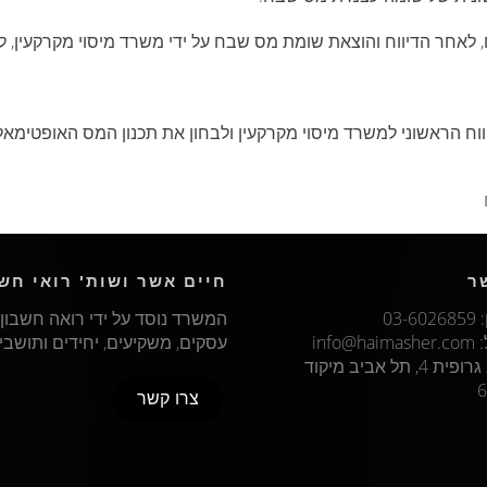
 לאחר הדיווח והוצאת שומת מס שבח על ידי משרד מיסוי מקרקעין, 
וח הראשוני למשרד מיסוי מקרקעין ולבחון את תכנון המס האופטימאל
ר
חיים אשר ושות' רואי חשב
03‏‏
המשרד נוסד על ידי רואה חשבון 
:
info@haimasher.com
עסקים, משקיעים, יחידים ותושבי 
מבוא גרופית 4, תל אביב מיקוד
6
צרו קשר